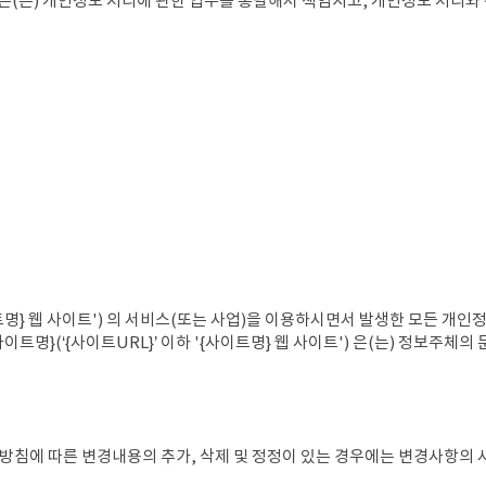
이트') 은(는) 개인정보 처리에 관한 업무를 총괄해서 책임지고, 개인정보 처
이트명} 웹 사이트') 의 서비스(또는 사업)을 이용하시면서 발생한 모든 개인
트명}(‘{사이트URL}’ 이하 '{사이트명} 웹 사이트') 은(는) 정보주체의
침에 따른 변경내용의 추가, 삭제 및 정정이 있는 경우에는 변경사항의 